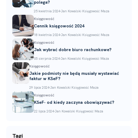
polega?
.
25 kwietnia 2024
Jan Kowalski Księgowość Maza
Księgowość
Cennik księgowość 2024
.
18 kwietnia 2024
Jan Kowalski Księgowość Maza
Księgowość
Jak wybrać dobre biuro rachunkowe?
.
05 sierpnia 2024
Jan Kowalski Księgowość Maza
Księgowość
Jakie podmioty nie będą musiały wystawiać
faktur w KSeF?
.
29 lipca 2024
Jan Kowalski Księgowość Maza
Księgowość
KSeF- od kiedy zaczyna obowiązywać?
.
22 lipca 2024
Jan Kowalski Księgowość Maza
Tagi