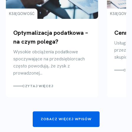
KSIĘGOWOŚĆ
KSIĘGOWO
Optymalizacja podatkowa –
Cenni
na czym polega?
Usługi 
przez pr
Wysokie obciążenia podatkowe
skupić si
spoczywające na przedsiębiorcach
często powodują, że zysk z
CZY
prowadzonej...
CZYTAJ WIĘCEJ
ZOBACZ WIĘCEJ WPISÓW