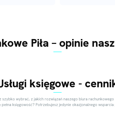
kowe Piła – opinie nas
Usługi księgowe - cenni
z szybko wybrać, z jakich rozwiązań naszego biura rachunkowego 
ię pełna księgowość? Potrzebujesz jedynie okazjonalnego wsparcia