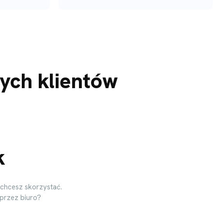
zych klientów
k
chcesz skorzystać.
 przez biuro?