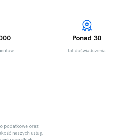
 000
Ponad 30
mentów
lat doświadczenia
two podatkowe oraz
akość naszych usług.
waniu wszelkich