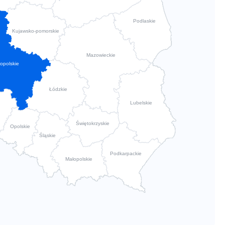
Podlaskie
Kujawsko-pomorskie
Mazowieckie
opolskie
Łódzkie
Lubelskie
Świętokrzyskie
Opolskie
Śląskie
Podkarpackie
Małopolskie