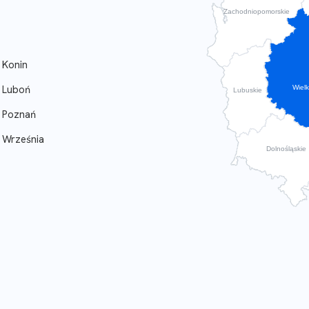
Zachodniopomorskie
Konin
Luboń
Wielk
Lubuskie
Poznań
Września
Dolnośląskie