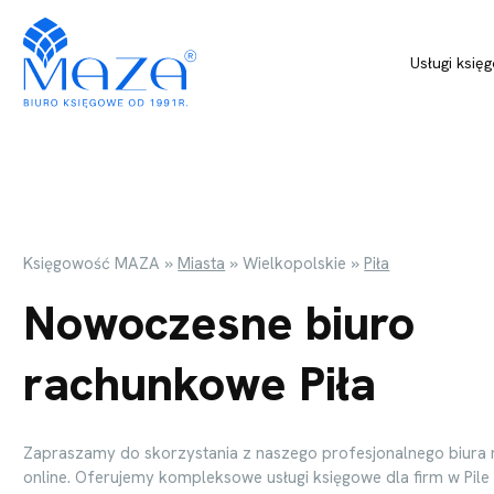
Usługi księ
Księgowość MAZA
»
Miasta
»
Wielkopolskie
»
Piła
Nowoczesne biuro
rachunkowe Piła
Zapraszamy do skorzystania z naszego profesjonalnego biur
online. Oferujemy kompleksowe usługi księgowe dla firm w Pile 