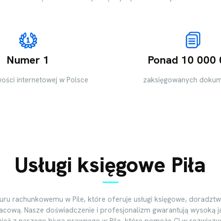
Numer 1
Ponad 10 000
ości internetowej w Polsce
zaksięgowanych doku
Usługi księgowe Piła
uru rachunkowemu w Pile, które oferuje usługi księgowe, doradz
cową. Nasze doświadczenie i profesjonalizm gwarantują wysoką j
nież z naszego biura prawnego w Pile, które pomoże Ci w rozwiązy