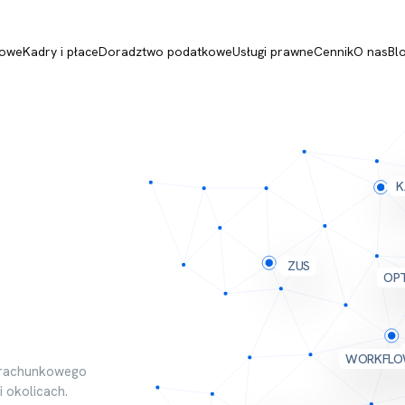
gowe
Kadry i płace
Doradztwo podatkowe
Usługi prawne
Cennik
O nas
Bl
K
ZUS
OP
WORKFLO
a rachunkowego
i okolicach.