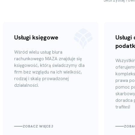
Usługi księgowe
Usługi
podat
Wśród wielu usług biura
rachunkowego MAZA znajduje się
Wszystki
księgowość, którą świadczymy dla
oferujem
firm bez względu na ich wielkość,
kompleks
rodzaj i skalę prowadzonej
prawa po
działalności.
pomoc po
skarbowyc
doradca 
trafiłeś!
ZOBACZ WIĘCEJ
ZOBA