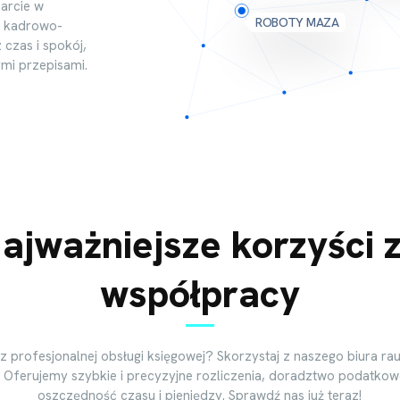
arcie w
ROBOTY MAZA
i kadrowo-
czas i spokój,
ymi przepisami.
ajważniejsze korzyści 
współpracy
z profesjonalnej obsługi księgowej? Skorzystaj z naszego biura 
! Oferujemy szybkie i precyzyjne rozliczenia, doradztwo podatko
oszczędność czasu i pieniędzy. Sprawdź nas już teraz!