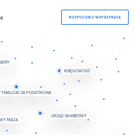
og
ROZPOCZNIJ WSPÓŁPRACĘ
ADRY
KSIĘGOWOŚĆ
TYMALIZACJA PODATKOWA
URZĄD SKARBOWY
WY MAZA