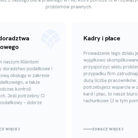
problemów prawnych.
 doradztwa
Kadry i płace
kowego
Prowadzenie tego działu je
wyjątkowo skomplikowane
m naszym Klientom
przysporzyć wielu probl
y doradztwo podatkowe i
przypadku firm zatrudnia
ową obsługę w zakresie
dużą liczbę pracowników. 
datkowego, a także
potrzebujesz wsparcia w z
dczas kontroli
kard i płac, to nasze biuro
h. Jeśli potrzebny Ci
rachunkowe Ci w tym pom
podatkowy – dobrze
CZ WIĘCEJ
ZOBACZ WIĘCEJ