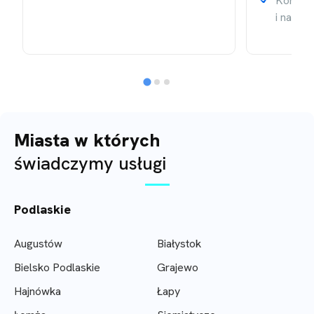
Kontrol
i należ
Miasta w których
świadczymy usługi
Podlaskie
Augustów
Białystok
Bielsko Podlaskie
Grajewo
Hajnówka
Łapy