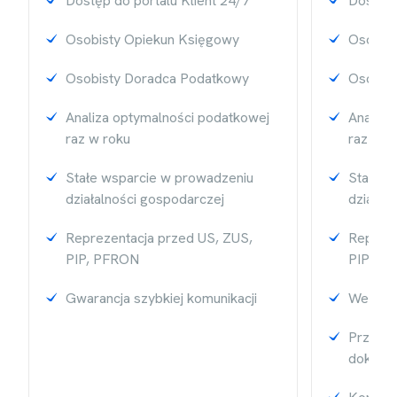
Dostęp do portalu Klient 24/7
Dostęp 
Osobisty Opiekun Księgowy
Osobist
Osobisty Doradca Podatkowy
Osobis
Analiza optymalności podatkowej
Analiza
raz w roku
raz w r
Stałe wsparcie w prowadzeniu
Stałe w
działalności gospodarczej
działal
Reprezentacja przed US, ZUS,
Repreze
PIP, PFRON
PIP, P
Gwarancja szybkiej komunikacji
Weryfi
Przypom
dokumen