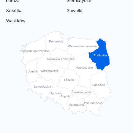
Łomża
Siemiatycze
Sokółka
Suwałki
Wasilków
Pomorskie
Warmińsko-mazurskie
Zachodniopomorskie
Podlaskie
Kujawsko-pomorskie
Mazowieckie
Wielkopolskie
Lubuskie
Łódzkie
Lubelskie
Dolnośląskie
Świętokrzyskie
Opolskie
Śląskie
Podkarpackie
Małopolskie