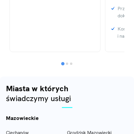
Przypom
dokumen
Kontrol
i należ
Miasta w których
świadczymy usługi
Mazowieckie
Ciechanów
Grodzisk Mazowiecki