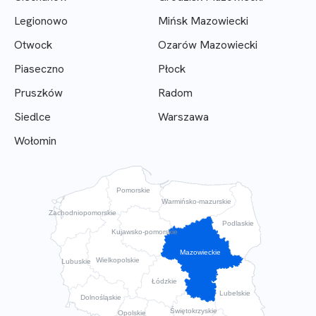
Legionowo
Mińsk Mazowiecki
Otwock
Ozarów Mazowiecki
Piaseczno
Płock
Pruszków
Radom
Siedlce
Warszawa
Wołomin
Pomorskie
Warmińsko-mazurskie
Zachodniopomorskie
Podlaskie
Kujawsko-pomorskie
Mazowieckie
Wielkopolskie
Lubuskie
Łódzkie
Lubelskie
Dolnośląskie
Świętokrzyskie
Opolskie