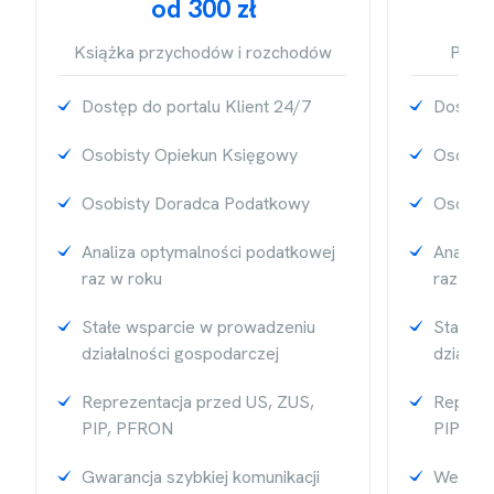
od 300 zł
Książka przychodów i rozchodów
Prowa
Dostęp do portalu Klient 24/7
Dostęp 
Osobisty Opiekun Księgowy
Osobist
Osobisty Doradca Podatkowy
Osobis
Analiza optymalności podatkowej
Analiza
raz w roku
raz w r
Stałe wsparcie w prowadzeniu
Stałe w
działalności gospodarczej
działal
Reprezentacja przed US, ZUS,
Repreze
PIP, PFRON
PIP, P
Gwarancja szybkiej komunikacji
Weryfi