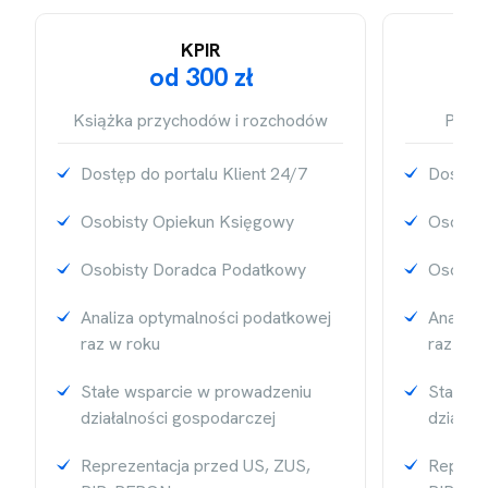
KPIR
KS
od 300 zł
Książka przychodów i rozchodów
Prowa
Dostęp do portalu Klient 24/7
Dostęp 
Osobisty Opiekun Księgowy
Osobist
Osobisty Doradca Podatkowy
Osobis
Analiza optymalności podatkowej
Analiza
raz w roku
raz w r
Stałe wsparcie w prowadzeniu
Stałe w
działalności gospodarczej
działal
Reprezentacja przed US, ZUS,
Repreze