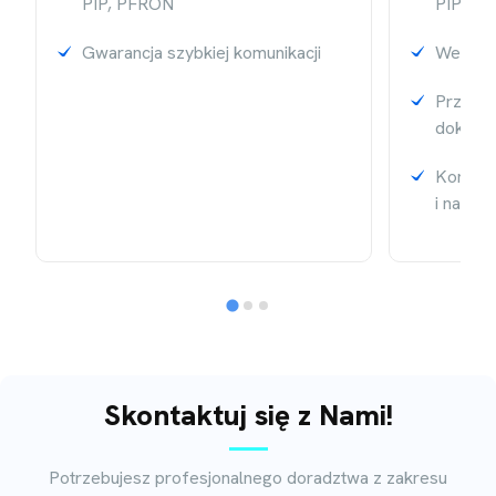
PIP, PFRON
PIP, P
Gwarancja szybkiej komunikacji
Weryfi
Przypom
dokumen
Kontrol
i należ
Skontaktuj się z Nami!
Potrzebujesz profesjonalnego doradztwa z zakresu